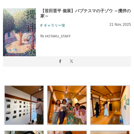
【笹田晋平 個展】バプテスマの子ゾウ ～攪拌の
家～
21
Nov
,
2025
ギャラリー蛍
By
HOTARU_STAFF