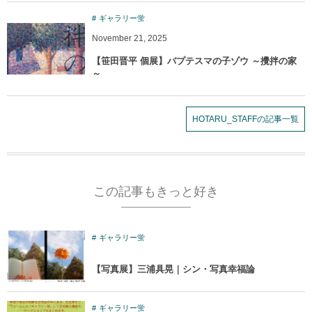
ギャラリー蛍
November
21
,
2025
【笹田晋平 個展】バプテスマの子ゾウ ～攪拌の家
～
HOTARU_STAFFの記事一覧
この記事もきっと好き
ギャラリー蛍
【写真展】三浦具晃｜シン・写真幸福論
ギャラリー蛍