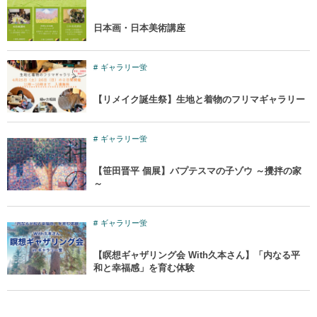
日本画・日本美術講座
ギャラリー蛍
【リメイク誕生祭】生地と着物のフリマギャラリー
ギャラリー蛍
【笹田晋平 個展】バプテスマの子ゾウ ～攪拌の家
～
ギャラリー蛍
【瞑想ギャザリング会 With久本さん】「内なる平
和と幸福感」を育む体験